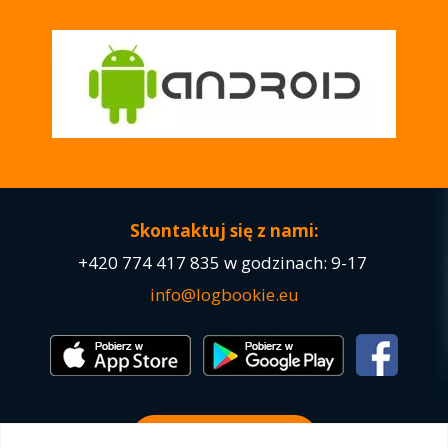
Skontaktuj się z nami:
+420
774 417 835
w godzinach: 9-17
info@logbookie.eu
Wypróbuj DEMO