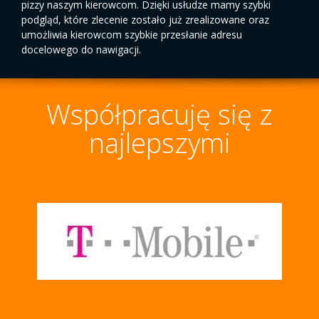
pizzy naszym kierowcom. Dzięki usłudze mamy szybki
podgląd, które zlecenie zostało już zrealizowane oraz
umożliwia kierowcom szybkie przesłanie adresu
docelowego do nawigacji.
Współpracuję się z
najlepszymi