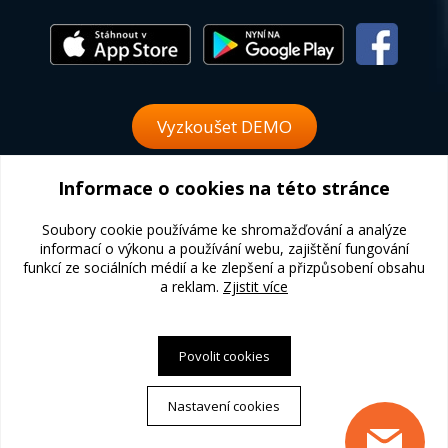
Vyzkoušet DEMO
Informace o cookies na této stránce
Zaslat poptávku
Soubory cookie používáme ke shromažďování a analýze
informací o výkonu a používání webu, zajištění fungování
funkcí ze sociálních médií a ke zlepšení a přizpůsobení obsahu
® 2008 - 2026 Všechna práva vyhrazena DHO s. r. o.
a reklam.
Zjistit více
Ochrana osobních údajů
Povolit cookies
Naše projekty:
www.expanzo.com
|
www.crm-zdarma.cz
|
call.expanzo.com
Nastavení cookies