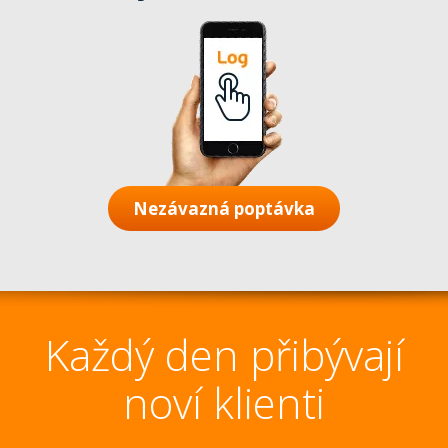
Nezávazná poptávka
Každý den přibývají
noví klienti