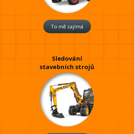
To mě zajímá
Sledování
stavebních strojů