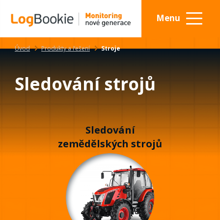
Menu
Úvod
Produkty a řešení
Stroje
Sledování strojů
Sledování
zemědělských strojů