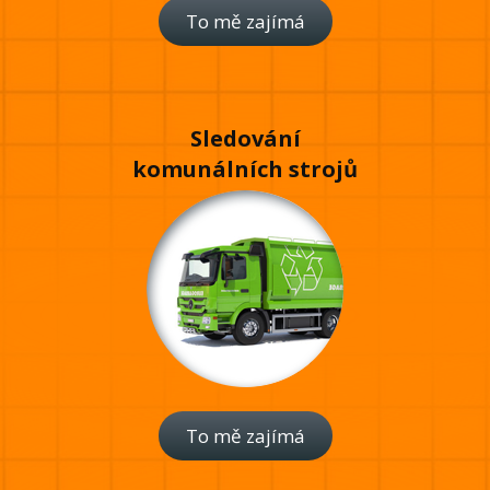
To mě zajímá
Sledování
komunálních strojů
To mě zajímá