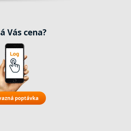
á Vás cena?
vazná poptávka