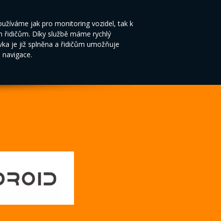
žíváme jak pro monitoring vozidel, tak k
m řidičům. Díky službě máme rychlý
vka je již splněna a řidičům umožňuje
o navigace.