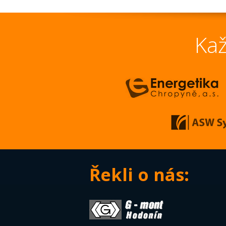
Kaž
Řekli o nás: