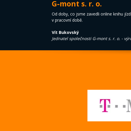
G-mont s. r. o.
Od doby, co jsme zavedli online knihu jízd,
v pracovní době.
Vít Bukovský
Jednatel společnosti G-mont s. r. o. - vý