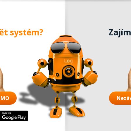
dět systém?
Zajím
DEMO
Nezá