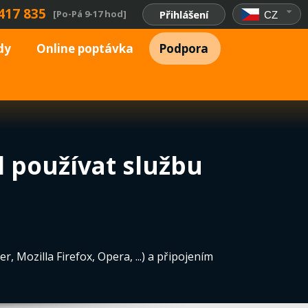
417 835
[Po-Pá 9-17 hod]
Přihlášení
CZ
dy
Online poptávka
Podpora
l používat službu
 Mozilla Firefox, Opera, ...) a připojením