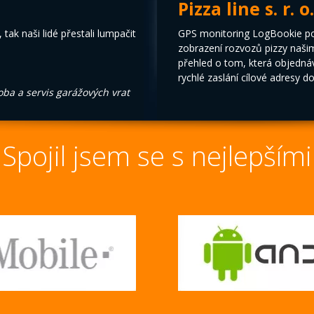
Pizza line s. r. o.
 tak naši lidé přestali lumpačit
GPS monitoring LogBookie pou
zobrazení rozvozů pizzy naši
přehled o tom, která objedná
rychlé zaslání cílové adresy d
roba a servis garážových vrat
Spojil jsem se s nejlepšími