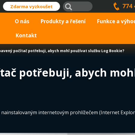
774 
Zdarma vyzkoušet
O nás
Produkty a řešení
Funkce a výho
Kontakt
bavený počítač potřebuji, abych mohl používat službu Log Bookie?
tač potřebuji, abych moh
 nainstalovaným internetovým prohlížečem (Internet Explorer,