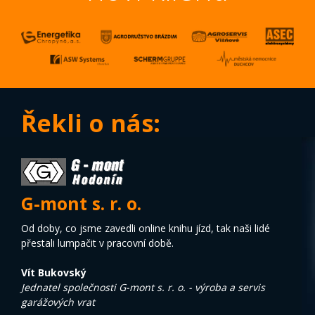
Řekli o nás:
G-mont s. r. o.
Od doby, co jsme zavedli online knihu jízd, tak naši lidé
přestali lumpačit v pracovní době.
Vít Bukovský
Jednatel společnosti G-mont s. r. o. - výroba a servis
garážových vrat