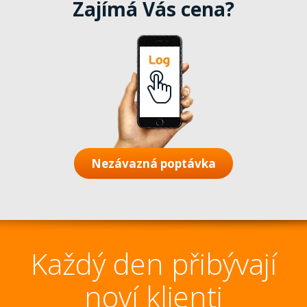
Zajímá Vás cena?
Nezávazná poptávka
Každý den přibývají
noví klienti