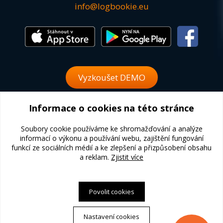
info@logbookie.eu
Vyzkoušet DEMO
Informace o cookies na této stránce
Zaslat poptávku
Soubory cookie používáme ke shromažďování a analýze
informací o výkonu a používání webu, zajištění fungování
funkcí ze sociálních médií a ke zlepšení a přizpůsobení obsahu
® 2008 - 2026 Všechna práva vyhrazena DHO s. r. o.
a reklam.
Zjistit více
Ochrana osobních údajů
Povolit cookies
Naše projekty:
www.expanzo.com
|
www.crm-zdarma.cz
|
call.expanzo.com
Nastavení cookies