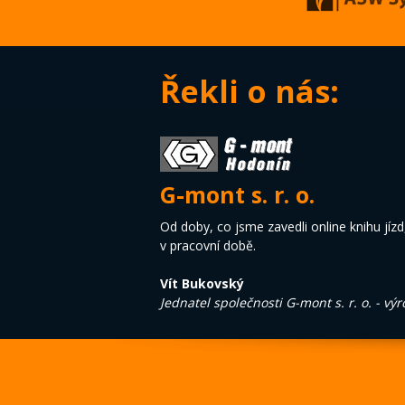
Řekli o nás:
G-mont s. r. o.
Od doby, co jsme zavedli online knihu jízd,
v pracovní době.
Vít Bukovský
Jednatel společnosti G-mont s. r. o. - vý