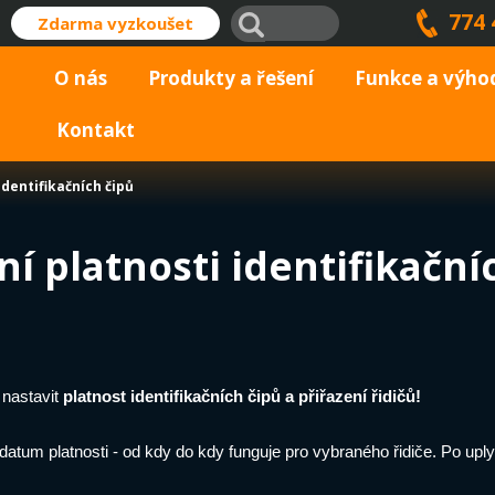
774 
Zdarma vyzkoušet
O nás
Produkty a řešení
Funkce a výho
Kontakt
dentifikačních čipů
í platnosti identifikační
nastavit
platnost identifikačních čipů a přiřazení řidičů!
um platnosti - od kdy do kdy funguje pro vybraného řidiče. Po uplynu