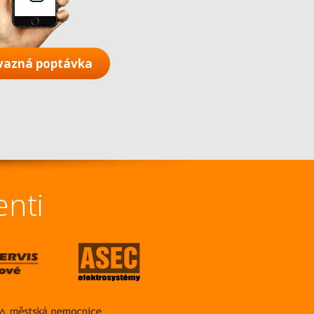
vazná poptávka
enti