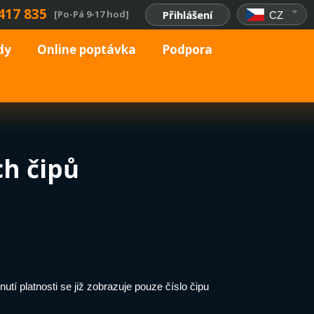
417 835
[Po-Pá 9-17 hod]
Přihlášení
CZ
dy
Online poptávka
Podpora
ch čipů
tí platnosti se již zobrazuje pouze číslo čipu