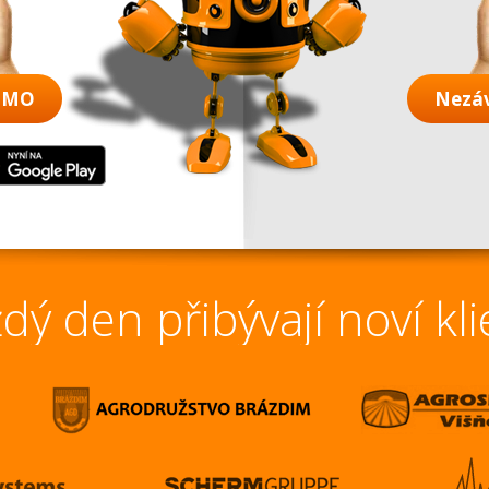
DEMO
Nezá
dý den přibývají noví kli