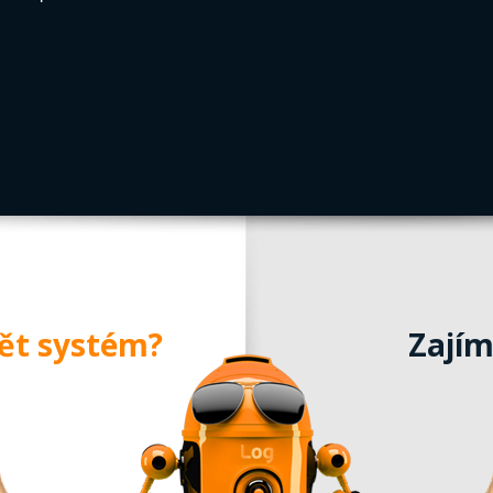
dět systém?
Zajím