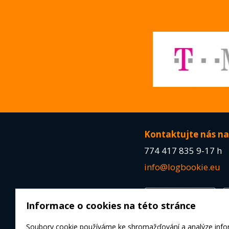
Kontaktujte nás na
774 417 835
9-17 h
info@logbookie.eu
Informace o cookies na této stránce
Soubory cookie používáme ke shromažďování a analýze info