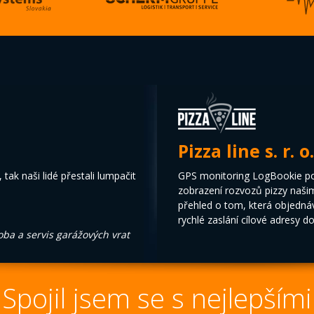
Pizza line s. r. o.
 tak naši lidé přestali lumpačit
GPS monitoring LogBookie pou
zobrazení rozvozů pizzy naši
přehled o tom, která objedná
rychlé zaslání cílové adresy d
roba a servis garážových vrat
Spojil jsem se s nejlepšími