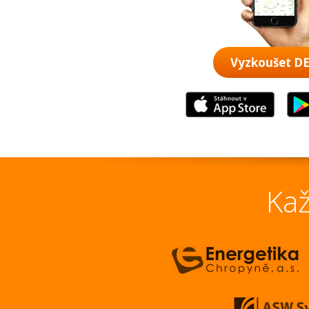
Vyzkoušet 
Kaž