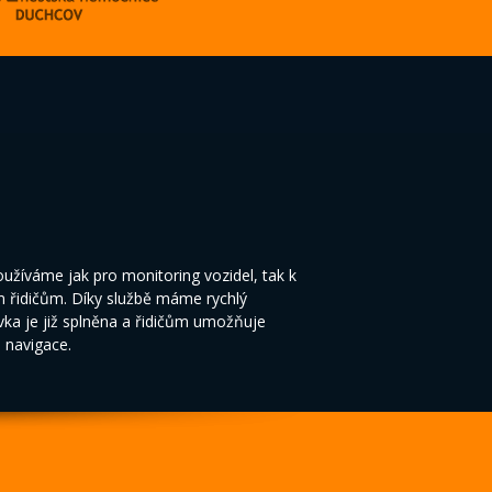
žíváme jak pro monitoring vozidel, tak k
m řidičům. Díky službě máme rychlý
vka je již splněna a řidičům umožňuje
o navigace.