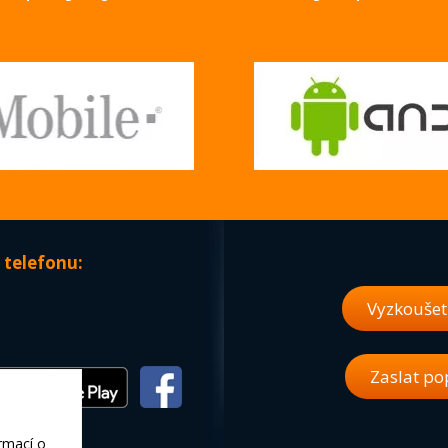
 telefonu:
Vyzkouše
Zaslat po
rmací o