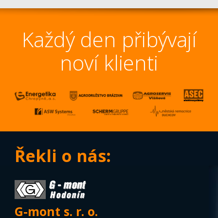
Každý den přibývají
noví klienti
Řekli o nás:
G-mont s. r. o.