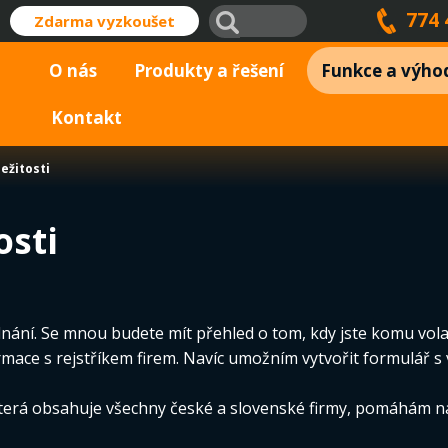
774 
Zdarma vyzkoušet
O nás
Produkty a řešení
Funkce a výho
Kontakt
ežitosti
osti
ání. Se mnou budete mít přehled o tom, kdy jste komu volali,
ace s rejstříkem firem. Navíc umožním vytvořit formulář s v
terá obsahuje všechny české a slovenské firmy, pomáhám naj