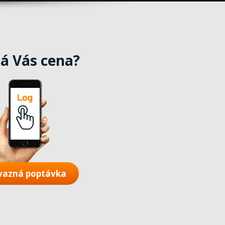
á Vás cena?
vazná poptávka