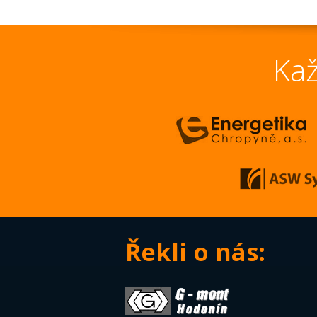
Kaž
Řekli o nás: