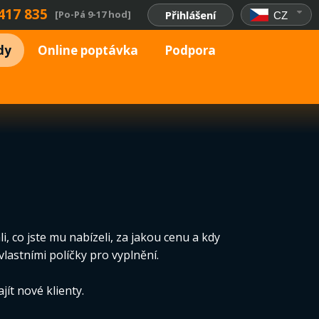
417 835
[Po-Pá 9-17 hod]
Přihlášení
CZ
dy
Online poptávka
Podpora
 co jste mu nabízeli, za jakou cenu a kdy
lastními políčky pro vyplnění.
ít nové klienty.