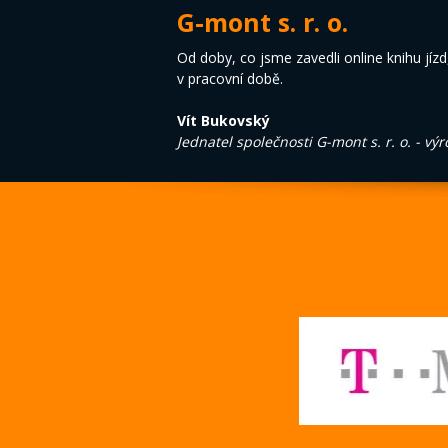
G-mont s. r. o.
Od doby, co jsme zavedli online knihu jízd,
v pracovní době.
Vít Bukovský
Jednatel společnosti G-mont s. r. o. - vý