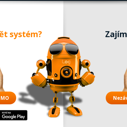
dět systém?
Zajím
DEMO
Nezá