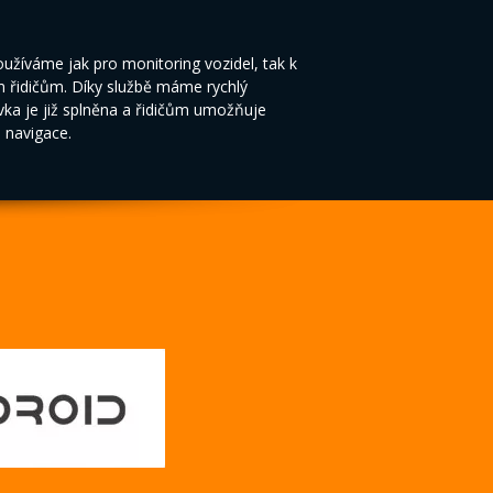
žíváme jak pro monitoring vozidel, tak k
m řidičům. Díky službě máme rychlý
vka je již splněna a řidičům umožňuje
o navigace.