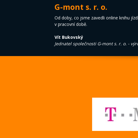
G-mont s. r. o.
Od doby, co jsme zavedli online knihu jízd,
v pracovní době.
Vít Bukovský
Jednatel společnosti G-mont s. r. o. - vý