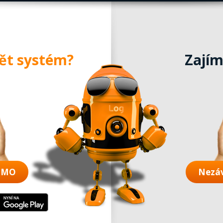
dět systém?
Zajím
DEMO
Nezá