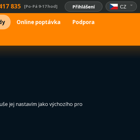
417 835
[Po-Pá 9-17 hod]
Přihlášení
CZ
dy
Online poptávka
Podpora
oduše jej nastavím jako výchozího pro