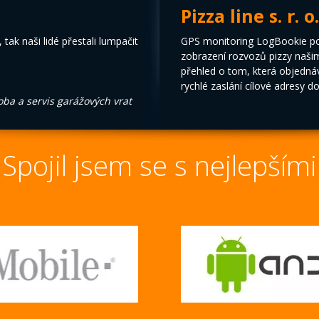
Pizza line s. r. o.
 tak naši lidé přestali lumpačit
GPS monitoring LogBookie pou
zobrazení rozvozů pizzy naši
přehled o tom, která objedná
rychlé zaslání cílové adresy d
roba a servis garážových vrat
Spojil jsem se s nejlepšími