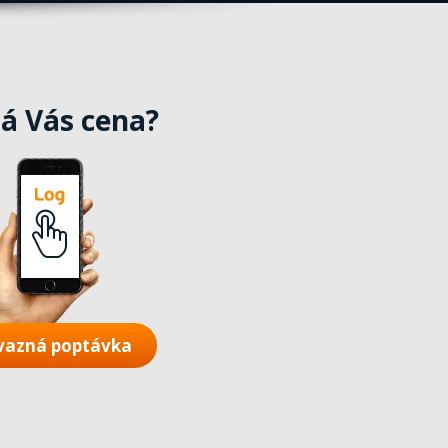
á Vás cena?
vazná poptávka