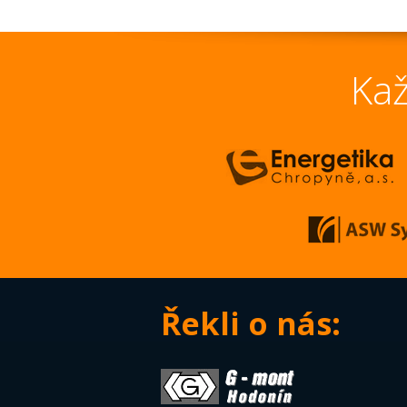
Kaž
Řekli o nás: