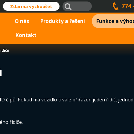
774 
Zdarma vyzkoušet
O nás
Produkty a řešení
Funkce a výho
Kontakt
řidičů
ů
RFID čipů. Pokud má vozidlo trvale přiřazen jeden řidič, jedn
ého řidiče.