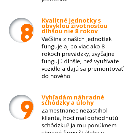
Kvalitné jednotky s
obvyklou životnosťou
dlhšou nie 8 rokov
Väčšina z našich jednotiek
funguje aj po viac ako 8
rokoch prevádzky, zvyčajne
fungujú dlhšie, než využívate
vozidlo a dajú sa premontovať
do nového.
Vyhľadám náhradné
schôdzky a úlohy
Zamestnanec nezastihol
klienta, hoci mal dohodnutú
schôdzku? Ja mu ponúknem
vhodné firmy či úlohy v