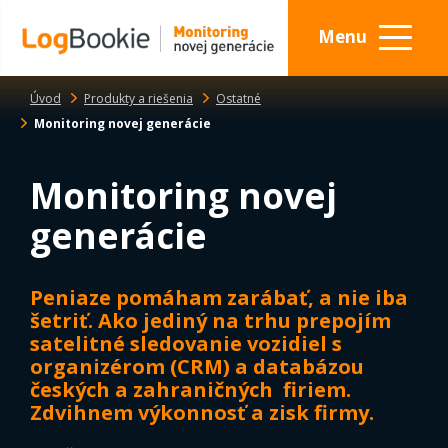
Menu
Úvod
Produkty a riešenia
Ostatné
Monitoring novej generácie
Monitoring novej
generácie
Peniaze pomáham zarábať, a nie iba
šetriť. Ako jediný na trhu prepojím
satelitné sledovanie vozidiel s
organizérom (CRM) a databázou
českých a zahraničných firiem.
Zdvihnem výkonnosť a zisk firmy.