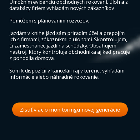
Umožním evidenciu obchodných rokovaní, úloh a z
databázy firiem vyhľadám nových zákazníkov
Pomôžem s plánovaním rozvozov.
Jazdám v knihe jázd sám priradím účel a prepojím
ich s firmami, zákazníkmi a úlohami. Skontrolujem,
či zamestnanec jazdí na schôdzky. Obsahujem
nástroj, ktorý kontroluje obchodníka aj keď pracuje
z pohodlia domova.
Som k dispozícii v kancelárii aj v teréne, vyhľadám
informácie alebo náhradné rokovanie.
Zistiť viac o monitoringu novej generácie