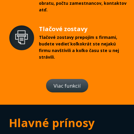
obratu, počtu zamestnancov, kontaktov
atď.
Tlačové zostavy
Tlačové zostavy prepojím s firmami,
budete vedieť koľkokrát ste nejakú
firmu navštívili a koľko času ste u nej
strávili.
Viac funkcií
Hlavné prínosy