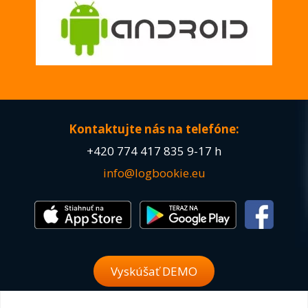
Kontaktujte nás na telefóne:
+420
774 417 835
9-17 h
info@logbookie.eu
Vyskúšať DEMO