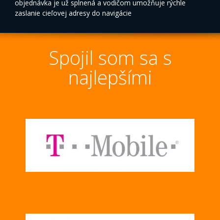
objednávka je už splnená a vodičom umožňuje rýchle
zaslanie cieľovej adresy do navigácie
Spojil som sa s
najlepšími