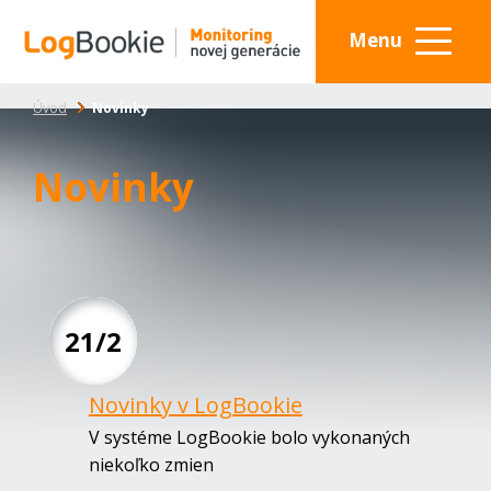
Menu
Úvod
Novinky
Novinky
21/2
Novinky v LogBookie
V systéme LogBookie bolo vykonaných
niekoľko zmien