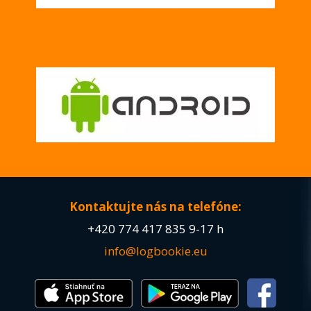
Kontaktujte nás na telefóne:
+420
774 417 835
9-17 h
info@logbookie.eu