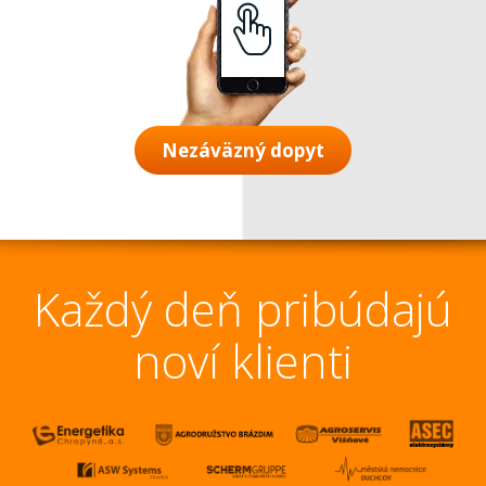
Nezáväzný dopyt
Každý deň pribúdajú
noví klienti