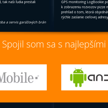
 tak naši ľudia prestali
GPS monitoring LogBookie pou
k zobrazeniu rozvozov pizze
prehľad o tom, ktorá objedn
rýchle zaslanie cieľovej adres
roba a servis garážových brán
Spojil som sa s najlepšími