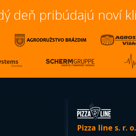
ý deň pribúdajú noví kl
Pizza line s. r. o.