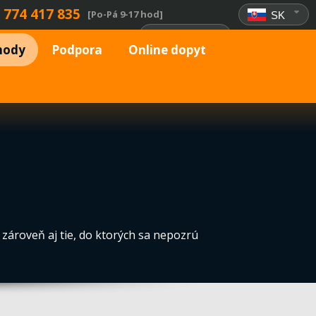
 774 417 835
[Po-Pá 9-17 hod]
SK
Prihlásenie
hody
Podpora
Online dopyt
 zároveň aj tie, do ktorých sa nepozrú