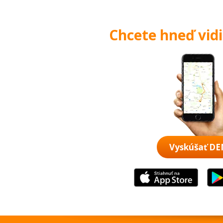
Chcete hneď vid
Vyskúšať D