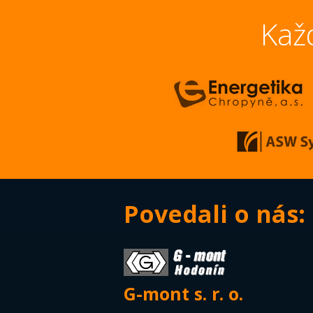
Každ
Povedali o nás:
G-mont s. r. o.