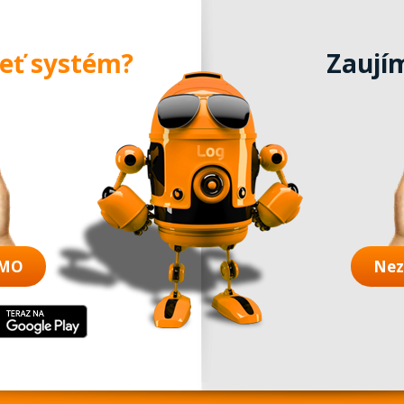
ieť systém?
Zaují
EMO
Nez