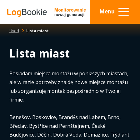
Menu
Úvod
Lista miast
Lista miast
Posiadam miejsca montażu w poniższych miastach,
ale w razie potrzeby znajdę nowe miejsce montażu
lub zorganizuję montaż bezpośrednio w Twojej
firmie.
Benešov, Boskovice, Brandýs nad Labem, Brno,
Břeclav, Bystřice nad Pernštejnem, České
Budějovice, Děčín, Dobrá Voda, Domažlice, Frýdlant