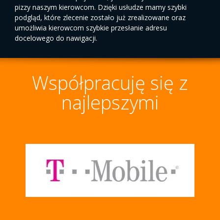
pizzy naszym kierowcom. Dzięki usłudze mamy szybki
podgląd, które zlecenie zostało już zrealizowane oraz
umożliwia kierowcom szybkie przesłanie adresu
docelowego do nawigacji.
Współpracuję się z
najlepszymi