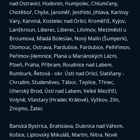
nad Ostravicí, Hodonín, Humpolec, Chlumčany,
Chotěboř, Chyše, Jaroměř, Jestřebí, Jihlava, Karlovy
Vary, Karviná, Kostelec nad Orlicí, Kroměříž, Kyjov,
Lanškroun, Liberec, Liberec, Litvínov, Meziměstí u
Broumova, Mladá Boleslav, Nový Malín (Šumperk),
Olomouc, Ostrava, Pardubice, Pardubice, Pelhřimov,
Peřimov-Jilemnice, Planá u Mariánských Lázní,
Plzeň, Praha, Příbram, Roudnice nad Labem,
Rumburk, Řetová - okr. Ústí nad Orlicí, Slatiňany -
Chrudim, Studeněves, Tábor, Teplice, Třinec,
Uherský Brod, Ústí nad Labem, Velké Meziříčí,
Volyně, Všestary (Hradec Králové), Vyškov, Zlín,
Znojmo, Žatec.
Banská Bystrica, Bratislava, Dubnica nad Váhom,
Košice, Liptovský Mikuláš, Martin, Nitra, Nové