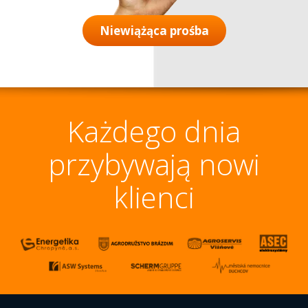
Niewiążąca prośba
Każdego dnia
przybywają nowi
klienci